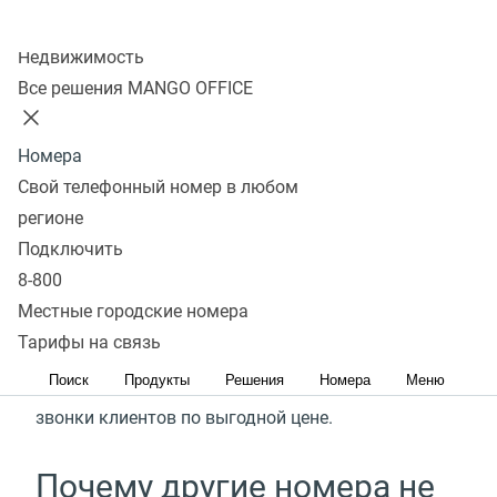
Колл-центр
Подключить услугу
Недвижимость
Все решения MANGO OFFICE
Собираетесь работать или
Номера
уже работаете в других
Свой телефонный номер в любом
регионе
странах?
Подключить
8-800
Не нужно содержать офис, достаточно
Местные городские номера
подключить номер в международном формате
Тарифы на связь
с префиксами зарубежной страны или города,
Поиск
Продукты
Решения
Номера
Меню
в котором планируете работать, чтобы принимать
звонки клиентов по выгодной цене.
Почему другие номера не