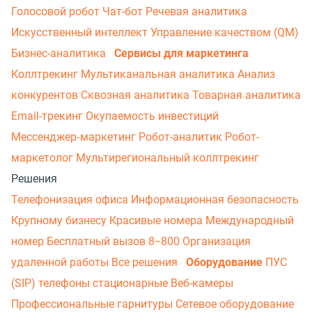
Голосовой робот
Чат-бот
Речевая аналитика
Искусственный интеллект
Управление качеством (QM)
Бизнес-аналитика
Сервисы для маркетинга
Коллтрекинг
Мультиканальная аналитика
Анализ
конкурентов
Сквозная аналитика
Товарная аналитика
Email-трекинг
Окупаемость инвестиций
Мессенджер‑маркетинг
Робот-аналитик
Робот-
маркетолог
Мультирегиональный коллтрекинг
Решения
Телефонизация офиса
Информационная безопасность
Крупному бизнесу
Красивые номера
Международный
номер
Бесплатный вызов 8−800
Организация
удаленной работы
Все решения
Оборудование
ПУС
(SIP) телефоны стационарные
Веб-камеры
Профессиональные гарнитуры
Сетевое оборудование