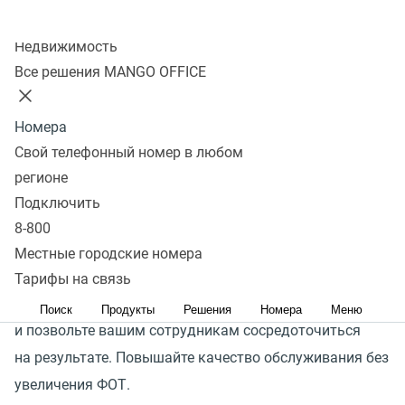
Коммуникации компании с ее клиентами сопутствует
Колл-центр
большое количество рутины: повторяющиеся диалоги,
Недвижимость
множество исходящих звонков с одинаковыми
Все решения MANGO OFFICE
сообщениями, звонки от клиентов для уточнения
режима работы компании или адреса офиса и многое
Номера
другое. Эти задачи занимают время ваших
Свой телефонный номер в любом
сотрудников — самый ценный ресурс в любой
регионе
компании.
Подключить
8-800
Интегрируйте голосовых роботов в вашу CRM-систему,
Местные городские номера
доверьте выполнение рутинных задач
Тарифы на связь
интеллектуальным решениям от MANGO OFFICE
Поиск
Продукты
Решения
Номера
Меню
и позвольте вашим сотрудникам сосредоточиться
на результате. Повышайте качество обслуживания без
увеличения ФОТ.